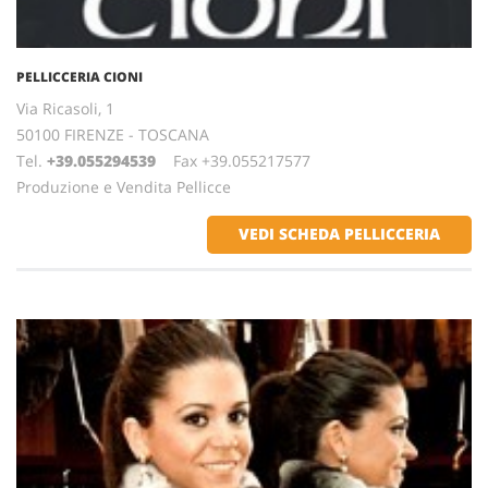
PELLICCERIA CIONI
Via Ricasoli, 1
50100 FIRENZE - TOSCANA
Tel.
+39.055294539
Fax +39.055217577
Produzione e Vendita Pellicce
VEDI SCHEDA PELLICCERIA