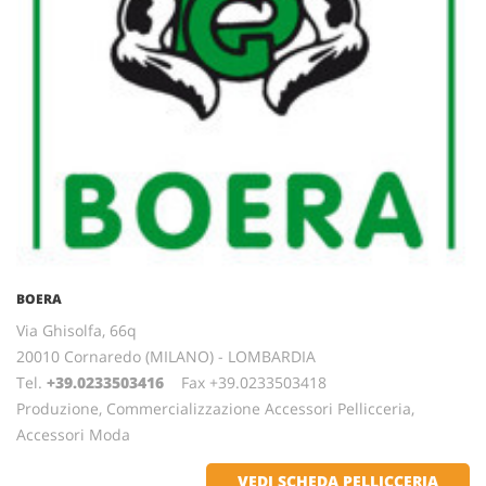
BOERA
Via Ghisolfa, 66q
20010 Cornaredo (MILANO) - LOMBARDIA
Tel.
+39.0233503416
Fax +39.0233503418
Produzione, Commercializzazione Accessori Pellicceria,
Accessori Moda
VEDI SCHEDA PELLICCERIA