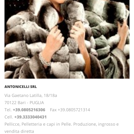
ANTONICELLI SRL
Via Gaetano Latilla, 18/18a
70122 Bari - PUGLIA
Tel.
+39.0805216306
Fax +39.0805721314
Cell.
+39.3333040431
Pellicce, Pelletteria e capi in Pelle. Produzione, ingrosso e
vendita diretta