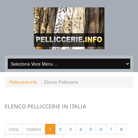
Pelliccerie.info
Elenco Pelliccerie
ELENCO PELLICCERIE
IN ITALIA
Inizio
Indietro
1
2
3
4
5
6
7
8