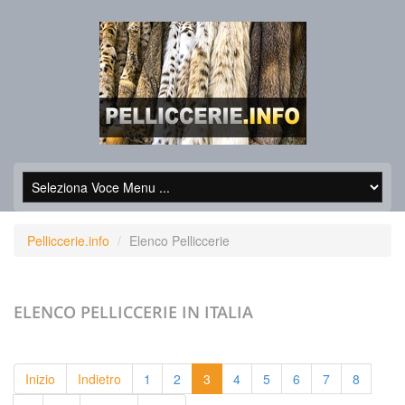
Pelliccerie.info
Elenco Pelliccerie
ELENCO PELLICCERIE
IN ITALIA
Inizio
Indietro
1
2
3
4
5
6
7
8