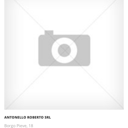
ANTONELLO ROBERTO SRL
Borgo Pieve, 18