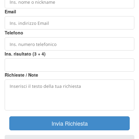
Email
Telefono
Ins. risultato (3 + 4)
Richieste / Note
Invia Richiesta