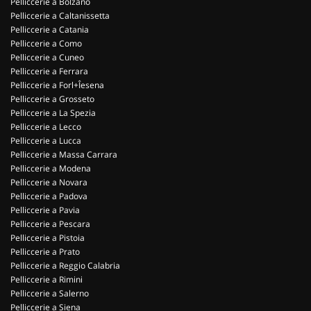
Pelliccerie a Bolzano
Pelliccerie a Caltanissetta
Pelliccerie a Catania
Pelliccerie a Como
Pelliccerie a Cuneo
Pelliccerie a Ferrara
Pelliccerie a Forl+Îesena
Pelliccerie a Grosseto
Pelliccerie a La Spezia
Pelliccerie a Lecco
Pelliccerie a Lucca
Pelliccerie a Massa Carrara
Pelliccerie a Modena
Pelliccerie a Novara
Pelliccerie a Padova
Pelliccerie a Pavia
Pelliccerie a Pescara
Pelliccerie a Pistoia
Pelliccerie a Prato
Pelliccerie a Reggio Calabria
Pelliccerie a Rimini
Pelliccerie a Salerno
Pelliccerie a Siena