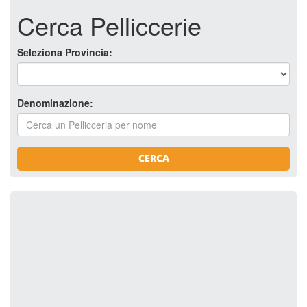
Cerca Pelliccerie
Seleziona Provincia:
Denominazione:
CERCA