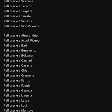
Pelliccerie a Siracusa
Pelliccerie a Teramo
Pelliccerie a Trapani
Pelliccerie a Trieste
Pelliccerie a Venezia
Pelliccerie a Vibo Valentia
Pelliccerie a Alessandria
Pelliccerie a Ascoli Piceno
Pelliccerie a Bari
Pelliccerie a Benevento
Pelliccerie a Bologna
Pelliccerie a Cagliari
Pelliccerie a Caserta
Pelliccerie a Chieti
Pelliccerie a Cremona
Pelliccerie a Fermo
Pelliccerie a Foggia
Pelliccerie a Genova
Pelliccerie a L'aquila
Pelliccerie a Lecce
Pelliccerie a Lodi
Pelliccerie a Mantova