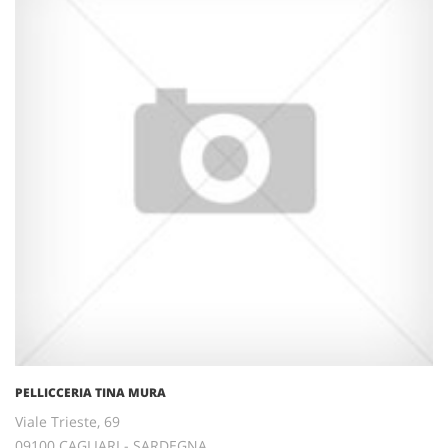
PELLICCERIA TINA MURA
Viale Trieste, 69
09100 CAGLIARI - SARDEGNA