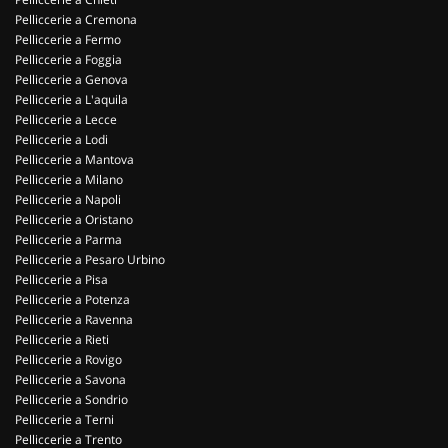
Pelliccerie a Cremona
Pelliccerie a Fermo
Pelliccerie a Foggia
Pelliccerie a Genova
Pelliccerie a L'aquila
Pelliccerie a Lecce
Pelliccerie a Lodi
Pelliccerie a Mantova
Pelliccerie a Milano
Pelliccerie a Napoli
Pelliccerie a Oristano
Pelliccerie a Parma
Pelliccerie a Pesaro Urbino
Pelliccerie a Pisa
Pelliccerie a Potenza
Pelliccerie a Ravenna
Pelliccerie a Rieti
Pelliccerie a Rovigo
Pelliccerie a Savona
Pelliccerie a Sondrio
Pelliccerie a Terni
Pelliccerie a Trento