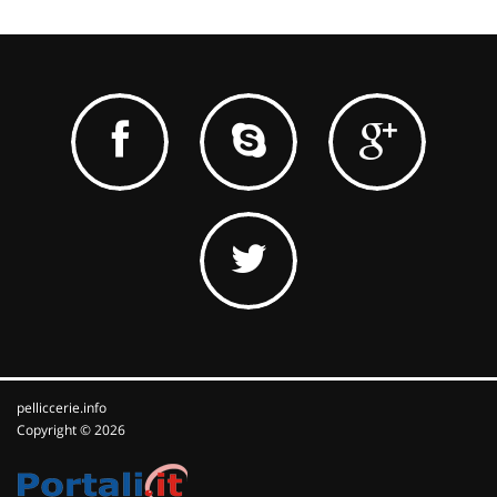
pelliccerie.info
Copyright © 2026