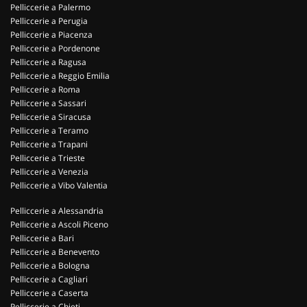
Pelliccerie a Palermo
Pelliccerie a Perugia
Pelliccerie a Piacenza
Pelliccerie a Pordenone
Pelliccerie a Ragusa
Pelliccerie a Reggio Emilia
Pelliccerie a Roma
Pelliccerie a Sassari
Pelliccerie a Siracusa
Pelliccerie a Teramo
Pelliccerie a Trapani
Pelliccerie a Trieste
Pelliccerie a Venezia
Pelliccerie a Vibo Valentia
Pelliccerie a Alessandria
Pelliccerie a Ascoli Piceno
Pelliccerie a Bari
Pelliccerie a Benevento
Pelliccerie a Bologna
Pelliccerie a Cagliari
Pelliccerie a Caserta
Pelliccerie a Chieti