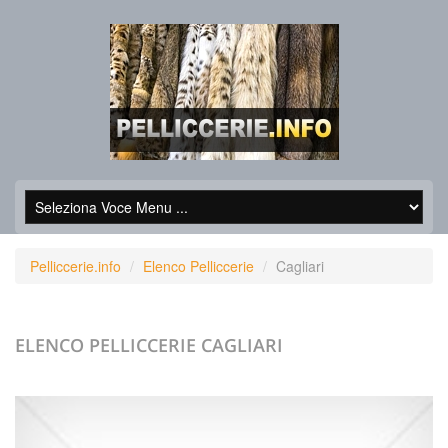
Pelliccerie.info
Elenco Pelliccerie
Cagliari
ELENCO PELLICCERIE
CAGLIARI