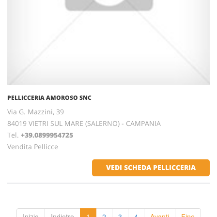
PELLICCERIA AMOROSO SNC
Via G. Mazzini, 39
84019 VIETRI SUL MARE (SALERNO) - CAMPANIA
Tel.
+39.0899954725
Vendita Pellicce
VEDI SCHEDA PELLICCERIA
Inizio
Indietro
1
2
3
4
Avanti
Fine