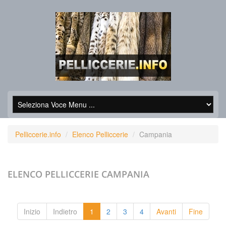
Pelliccerie.info
Elenco Pelliccerie
Campania
ELENCO PELLICCERIE
CAMPANIA
Inizio
Indietro
1
2
3
4
Avanti
Fine