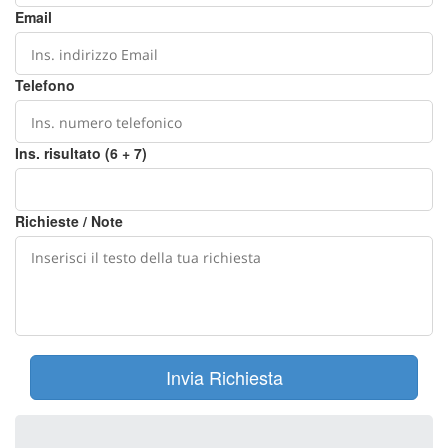
Email
Telefono
Ins. risultato (6 + 7)
Richieste / Note
Invia Richiesta