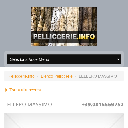
Pelliccerie.info
Elenco Pelliccerie
LELLERO MASSIMO
Torna alla ricerca
LELLERO MASSIMO
+39.0815569752