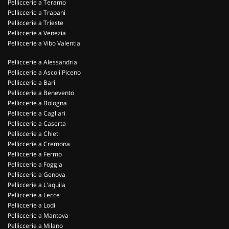
Pelliccerie a Teramo
Pelliccerie a Trapani
Pelliccerie a Trieste
Pelliccerie a Venezia
Pelliccerie a Vibo Valentia
Pelliccerie a Alessandria
Pelliccerie a Ascoli Piceno
Pelliccerie a Bari
Pelliccerie a Benevento
Pelliccerie a Bologna
Pelliccerie a Cagliari
Pelliccerie a Caserta
Pelliccerie a Chieti
Pelliccerie a Cremona
Pelliccerie a Fermo
Pelliccerie a Foggia
Pelliccerie a Genova
Pelliccerie a L'aquila
Pelliccerie a Lecce
Pelliccerie a Lodi
Pelliccerie a Mantova
Pelliccerie a Milano