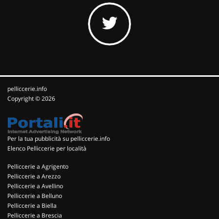
pelliccerie.info
Copyright © 2026
Per la tua pubblicità su pelliccerie.info
Elenco Pelliccerie per località
Pelliccerie a Agrigento
Pelliccerie a Arezzo
Pelliccerie a Avellino
Pelliccerie a Belluno
Pelliccerie a Biella
Pelliccerie a Brescia