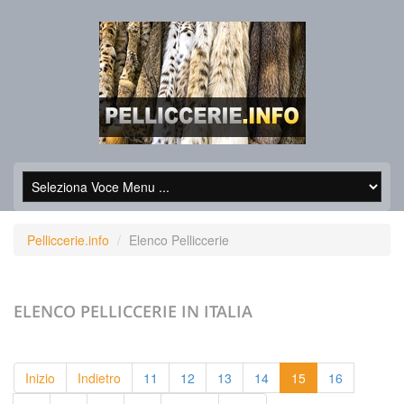
Pelliccerie.info
Elenco Pelliccerie
ELENCO PELLICCERIE
IN ITALIA
Inizio
Indietro
11
12
13
14
15
16