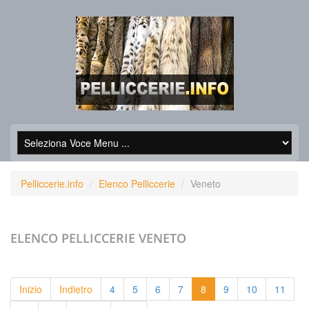
Pelliccerie.info
Elenco Pelliccerie
Veneto
ELENCO PELLICCERIE
VENETO
Inizio
Indietro
4
5
6
7
8
9
10
11