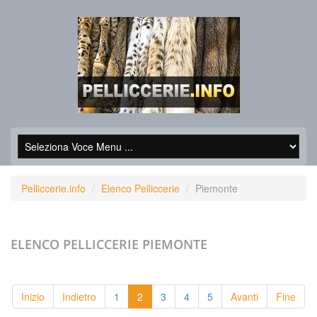
Pelliccerie.info
Elenco Pelliccerie
Piemonte
ELENCO PELLICCERIE
PIEMONTE
Inizio
Indietro
1
2
3
4
5
Avanti
Fine