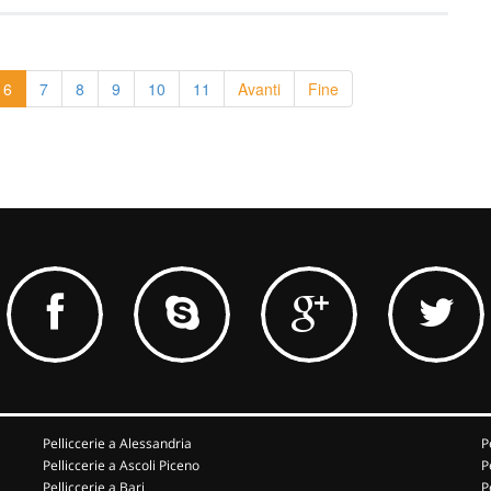
6
7
8
9
10
11
Avanti
Fine
Pelliccerie a Alessandria
P
Pelliccerie a Ascoli Piceno
P
Pelliccerie a Bari
P