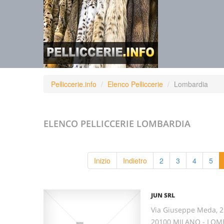
Pelliccerie.info
Elenco Pelliccerie
Lombardia
ELENCO PELLICCERIE
LOMBARDIA
Inizio
Indietro
2
3
4
5
JUN SRL
Via Giuseppe Meda, 2
20100 MILANO - LOM