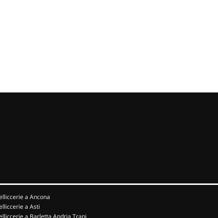
elliccerie a Ancona
elliccerie a Asti
elliccerie a Barletta Andria Trani