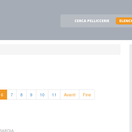
CERCA PELLICCERIE
ELENCO
6
7
8
9
10
11
Avanti
Fine
BARDIA