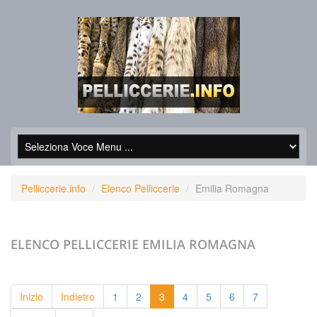
Pelliccerie.info
Elenco Pelliccerie
Emilia Romagna
ELENCO PELLICCERIE
EMILIA ROMAGNA
Inizio
Indietro
1
2
3
4
5
6
7