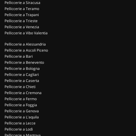
Pelliccerie a Siracusa
Pelliccerie a Teramo
Pelliccerie a Trapani
Pelliccerie a Trieste
Pelliccerie a Venezia
Pelliccerie a Vibo Valentia
Pelliccerie a Alessandria
Pelliccerie a Ascoli Piceno
Pelliccerie a Bari
Pelliccerie a Benevento
Pelliccerie a Bologna
Pelliccerie a Cagliari
Pelliccerie a Caserta
Pelliccerie a Chieti
Pelliccerie a Cremona
Pelliccerie a Fermo
Pelliccerie a Foggia
Pelliccerie a Genova
Pelliccerie a L'aquila
Pelliccerie a Lecce
Pelliccerie a Lodi
Pelliccerie a Mantova