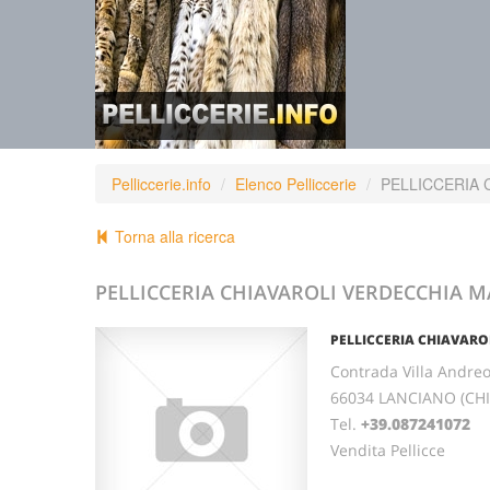
Pelliccerie.info
Elenco Pelliccerie
PELLICCERIA 
Torna alla ricerca
PELLICCERIA CHIAVAROLI VERDECCHIA M
PELLICCERIA CHIAVARO
Contrada Villa Andreo
66034 LANCIANO (CHI
Tel.
+39.087241072
Vendita Pellicce