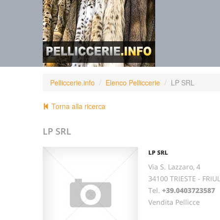
Pelliccerie.info
Elenco Pelliccerie
LP SRL
Torna alla ricerca
LP SRL
LP SRL
Via S. Lazzaro, 4
34100 TRIESTE - FRIU
Tel.
+39.0403723587
Vendita Pellicce