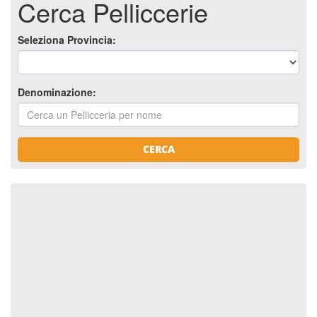
Cerca Pelliccerie
Seleziona Provincia:
Denominazione:
CERCA