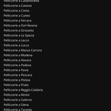
Pelliccerie a Caltanissetta
Pelliccerie a Catania
Pelliccerie a Como
Pelliccerie a Cuneo
Pelliccerie a Ferrara
Pelliccerie a Forl+Îesena
Pelliccerie a Grosseto
Pelliccerie a La Spezia
Pelliccerie a Lecco
Pelliccerie a Lucca
Pelliccerie a Massa Carrara
Pelliccerie a Modena
Pelliccerie a Novara
Pelliccerie a Padova
Pelliccerie a Pavia
Pelliccerie a Pescara
Pelliccerie a Pistoia
Pelliccerie a Prato
Pelliccerie a Reggio Calabria
Pelliccerie a Rimini
Pelliccerie a Salerno
Pelliccerie a Siena
Pelliccerie a Taranto