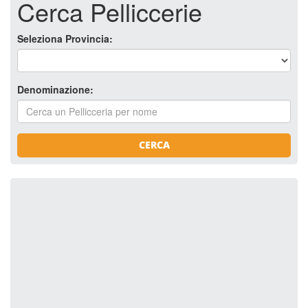
Cerca Pelliccerie
Seleziona Provincia:
Denominazione:
CERCA