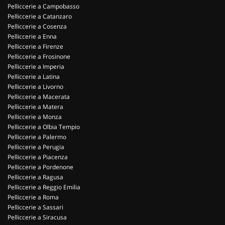
Pelliccerie a Campobasso
Pelliccerie a Catanzaro
Pelliccerie a Cosenza
Pelliccerie a Enna
Pelliccerie a Firenze
Pelliccerie a Frosinone
Pelliccerie a Imperia
Pelliccerie a Latina
Pelliccerie a Livorno
Pelliccerie a Macerata
Pelliccerie a Matera
Pelliccerie a Monza
Pelliccerie a Olbia Tempio
Pelliccerie a Palermo
Pelliccerie a Perugia
Pelliccerie a Piacenza
Pelliccerie a Pordenone
Pelliccerie a Ragusa
Pelliccerie a Reggio Emilia
Pelliccerie a Roma
Pelliccerie a Sassari
Pelliccerie a Siracusa