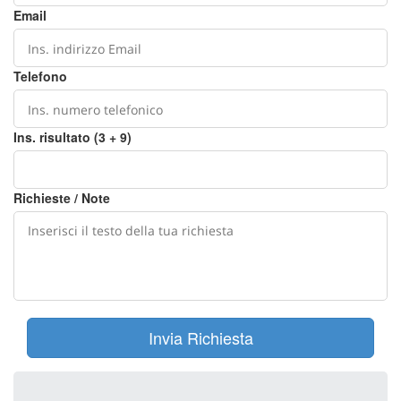
Email
Telefono
Ins. risultato (3 + 9)
Richieste / Note
Invia Richiesta