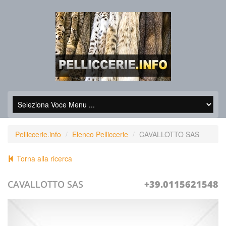
Pelliccerie.info
Elenco Pelliccerie
CAVALLOTTO SAS
Torna alla ricerca
CAVALLOTTO SAS
+39.0115621548