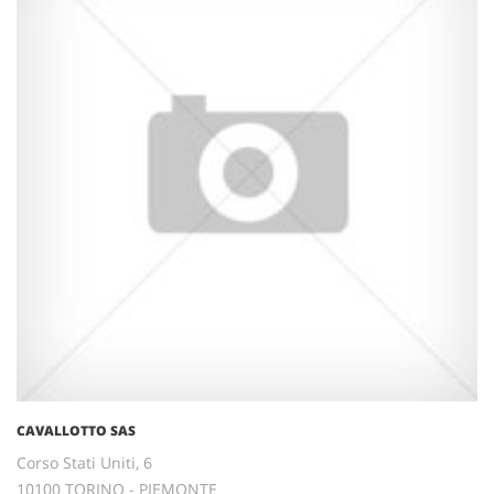
CAVALLOTTO SAS
Corso Stati Uniti, 6
10100 TORINO - PIEMONTE